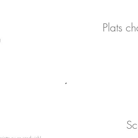
Plats c
!
Sc
ssiette ou en sandwich!