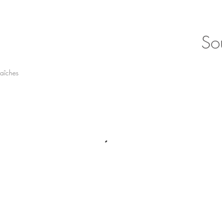
So
raîches