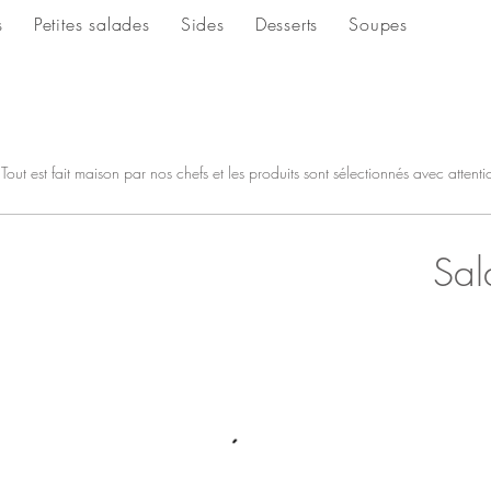
s
Petites salades
Sides
Desserts
Soupes
ut est fait maison par nos chefs et les produits sont sélectionnés avec attenti
Sal