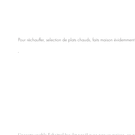
Pour réchauffer, selection de plats chauds, faits maison évidemment
L'incontournable Schnitzel (poulet pané) avec panure maison, en a